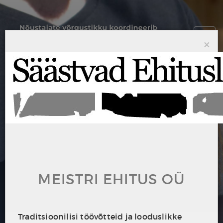
Toggl
×
navig
HEA NÕU KODU
LÄHEDALT
MEISTRI EHITUS OÜ
SINU VANA MAAMAJA RESTAUREERIMISEKS
Maamaja nõustajate võrgustik aitab Sul
Traditsioonilisi töövõtteid ja looduslikke