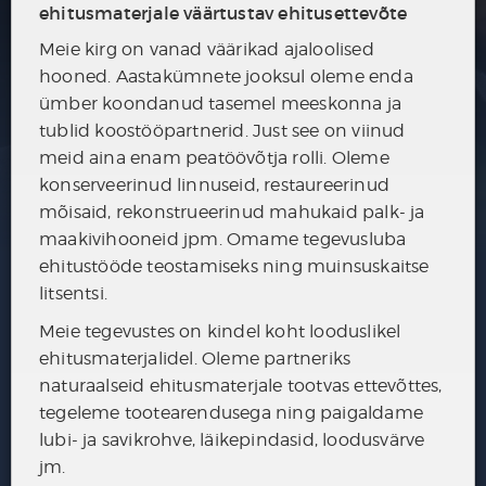
leida nõustaja Sinu vanale majale uue
ehitusmaterjale väärtustav ehitusettevõte
elu sisse puhumiseks. Siit leiad
Meie kirg on vanad väärikad ajaloolised
pärandehituse restaureerimis-nõustajaid
hooned. Aastakümnete jooksul oleme enda
üle kogu Eesti.
Loe lähemalt
ümber koondanud tasemel meeskonna ja
tublid koostööpartnerid. Just see on viinud
meid aina enam peatöövõtja rolli. Oleme
otsin
otsin
konserveerinud linnuseid, restaureerinud
nõustajat
meistrit
mõisaid, rekonstrueerinud mahukaid palk- ja
maakivihooneid jpm. Omame tegevusluba
ehitustööde teostamiseks ning muinsuskaitse
VALI PIIRKOND KAARDIL, KUS SOOVID
litsentsi.
LEIDA NÕUSTAMIST
Meie tegevustes on kindel koht looduslikel
ehitusmaterjalidel. Oleme partneriks
naturaalseid ehitusmaterjale tootvas ettevõttes,
tegeleme tootearendusega ning paigaldame
lubi- ja savikrohve, läikepindasid, loodusvärve
jm.