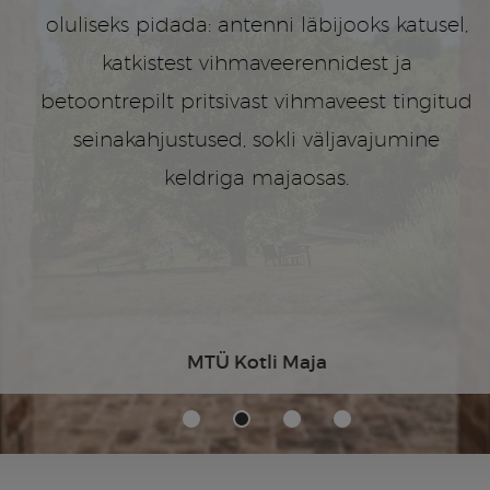
oluliseks pidada: antenni läbijooks katusel,
katkistest vihmaveerennidest ja
betoontrepilt pritsivast vihmaveest tingitud
seinakahjustused, sokli väljavajumine
keldriga majaosas.
MTÜ Kotli Maja
1
2
3
4