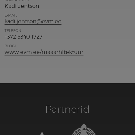
Kadi Jentson
E-MAIL
kadi.jentson@evm.ee
TELEFON
+372 5340 1727
BLOGI
www.evm.ee/maaarhitektuur
Partnerid