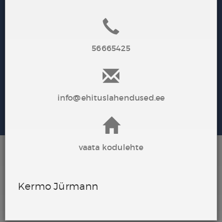
56665425
VALI KÕIK
TÜHISTA VALIK
info@ehituslahendused.ee
Saada nõustamissoov
vaata kodulehte
MEIE NÕUSTAJAD
Kermo Jürmann